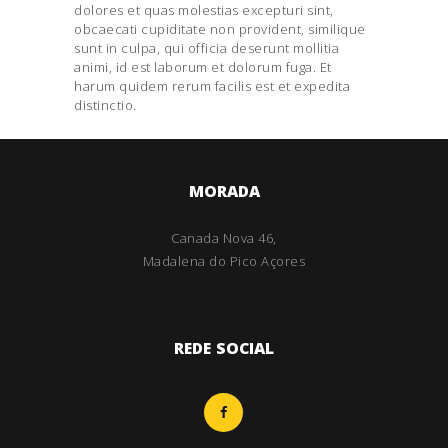
dolores et quas molestias excepturi sint,
obcaecati cupiditate non provident, similique
sunt in culpa, qui officia deserunt mollitia
animi, id est laborum et dolorum fuga. Et
harum quidem rerum facilis est et expedita
distinctio.
MORADA
Canada Nova 46,
Madalena do Pico Açores
REDE SOCIAL