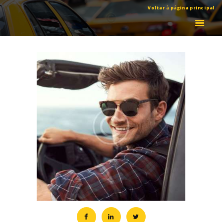
Voltar à página principal
TAXI JOSÉ SOUSA - MADALENA DO PICO
Serviço de Taxi na Madalena do Pico, nos Açores
ABOUT
FEATURES
BLOG