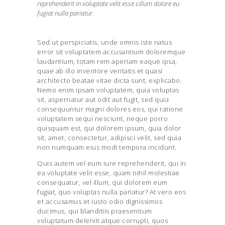
reprehenderit in voluptate velit esse cillum dolore eu
fugiat nulla pariatur.
Sed ut perspiciatis, unde omnis iste natus
error sit voluptatem accusantium doloremque
laudantium, totam rem aperiam eaque ipsa,
quae ab illo inventore veritatis et quasi
architecto beatae vitae dicta sunt, explicabo.
Nemo enim ipsam voluptatem, quia voluptas
sit, aspernatur aut odit aut fugit, sed quia
consequuntur magni dolores eos, qui ratione
voluptatem sequi nesciunt, neque porro
quisquam est, qui dolorem ipsum, quia dolor
sit, amet, consectetur, adipisci velit, sed quia
non numquam eius modi tempora incidunt.
Quis autem vel eum iure reprehenderit, qui in
ea voluptate velit esse, quam nihil molestiae
consequatur, vel illum, qui dolorem eum
fugiat, quo voluptas nulla pariatur? At vero eos
et accusamus et iusto odio dignissimos
ducimus, qui blanditiis praesentium
voluptatum deleniti atque corrupti, quos